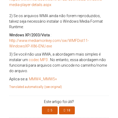
media-player-details.aspx
2) Se os arquivos WMA ainda não forem reproduzidos,
talvez seja necessário instalar o Windows Media Format
Runtime:
Windows XP/2003/Vista
:
http://www.mediamonkey.com/sw/WMFDist11-
WindowsXP-X86-ENU.exe
3) Se você não usa WMA, a abordagem mais simples é
instalar um
codec MP3
. No entanto, essa abordagem não
funcionará para arquivos com unicode no caminho/nome
do arquivo.
Aplica-se a:
MMW4
,
MMW5+
Translated automatically (see original)
Este artigo foi útil?
5
18