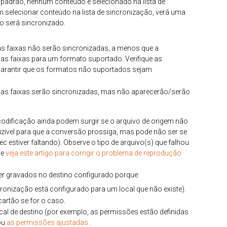
 padrão, nenhum conteúdo é selecionado na lista de
 selecionar conteúdo na lista de sincronização, verá uma
 será sincronizado.
s faixas não serão sincronizadas, a menos que a
as faixas para um formato suportado. Verifique as
garantir que os formatos não suportados sejam
as faixas serão sincronizadas, mas não aparecerão/serão
codificação ainda podem surgir se o arquivo de origem não
uzível para que a conversão prossiga, mas pode não ser se
c estiver faltando). Observe o tipo de arquivo(s) que falhou
 e
veja este artigo para corrigir o problema de reprodução
r gravados no destino configurado porque:
cronização está configurado para um local que não existe).
artão se for o caso.
l de destino (por exemplo, as permissões estão definidas
ou
as permissões ajustadas
.