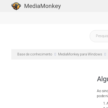
MediaMonkey
Base de conhecimento
MediaMonkey para Windows
Alg
Ao sin
pode nã