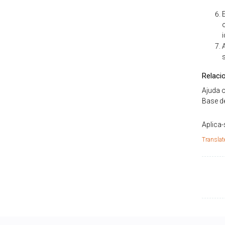
Relaci
Ajuda o
Base d
Aplica-
Translat