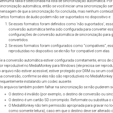
Nenhuma faixa é selecionada na lista de sincronização automática. Por
sincronização automática, então se você iniciar uma sincronização sem
mensagem de que a sincronização foi concluída, mas nenhum conteúdo
Certos formatos de áudio podem não ser suportados no dispositivo e:
Se esses formatos foram definidos como 'não suportados', essa
conversão automática tenha sido configurada para converter ess
configurações de conversão automática de sincronização para 
convertidos.
Se esses formatos foram configurados como "compatíveis", ess
reproduzidas no dispositivo se ele não for compatível com elas.
Se a conversão automática estiver configurada corretamente, erros de 
for reproduzível no MediaMonkey para Windows (ele precisa ser reprod
o arquivo não estiver acessível, estiver protegido por DRM ou se um code
na conversão, confirme se eles não são reproduzíveis no MediaMonkey
frequentemente instalando um codec ausente.
Os arquivos também podem falhar na sincronização se não puderem se
O destino é inválido (por exemplo, o destino de conversão ou sin
O destino é um cartão SD corrompido. Reformate ou substitua o c
O MediaMonkey não tem permissão apropriada para gravar no loca
como somente leitura), caso em que o destino deve ser alterado 