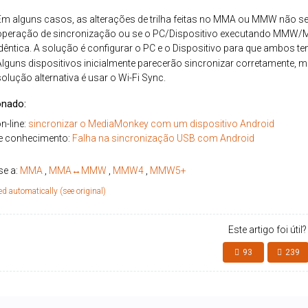
Em alguns casos, as alterações de trilha feitas no MMA ou MMW não s
operação de sincronização ou se o PC/Dispositivo executando MMW/MM
idêntica. A solução é configurar o PC e o Dispositivo para que ambos 
Alguns dispositivos inicialmente parecerão sincronizar corretamente,
solução alternativa é usar o Wi-Fi Sync.
onado:
n-line:
sincronizar o MediaMonkey com um dispositivo Android
e conhecimento:
Falha na sincronização USB com Android
se a:
MMA
,
MMA↔MMW
,
MMW4
,
MMW5+
ed automatically (see original)
Este artigo foi útil?
93
239