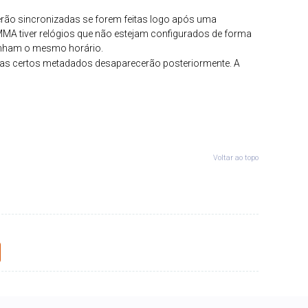
erão sincronizadas se forem feitas logo após uma
A tiver relógios que não estejam configurados de forma
tenham o mesmo horário.
 mas certos metadados desaparecerão posteriormente. A
Voltar ao topo